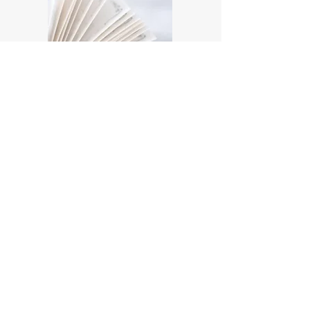
Vítimas de Violência Sexual
+18 anos | Online
Sessões que se destinam a mulheres e
homens sobreviventes de violência
sexual (abuso sexual na infância e/ou
adolescência, assédio sexual, violação,
violência sexual baseada em imagens,
violência sexual nas relações de
intimidade, entre outras).
Um espaço que ouve, acolhe e acredita
em si.